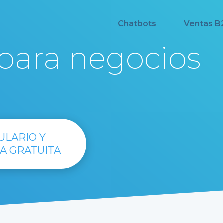
Chatbots
Ventas B
para negocios
ULARIO Y
A GRATUITA