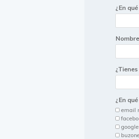
¿En qué
Nombre 
¿Tienes
¿En qué
email 
facebo
google
buzon